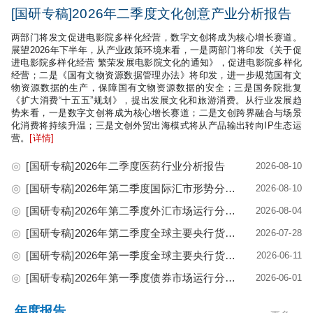
[国研专稿]2026年二季度文化创意产业分析报告
两部门将发文促进电影院多样化经营，数字文创将成为核心增长赛道。
展望2026年下半年，从产业政策环境来看，一是两部门将印发《关于促
进电影院多样化经营 繁荣发展电影院文化的通知》，促进电影院多样化
经营；二是《国有文物资源数据管理办法》将印发，进一步规范国有文
物资源数据的生产，保障国有文物资源数据的安全；三是国务院批复
《扩大消费“十五五”规划》，提出发展文化和旅游消费。从行业发展趋
势来看，一是数字文创将成为核心增长赛道；二是文创跨界融合与场景
化消费将持续升温；三是文创外贸出海模式将从产品输出转向IP生态运
营。
[详情]
◎
[国研专稿]2026年二季度医药行业分析报告
2026-08-10
◎
[国研专稿]2026年第二季度国际汇市形势分析
2026-08-10
◎
[国研专稿]2026年第二季度外汇市场运行分析
2026-08-04
◎
[国研专稿]2026年第二季度全球主要央行货币政策
2026-07-28
◎
[国研专稿]2026年第一季度全球主要央行货币政策
2026-06-11
◎
[国研专稿]2026年第一季度债券市场运行分析
2026-06-01
年度报告