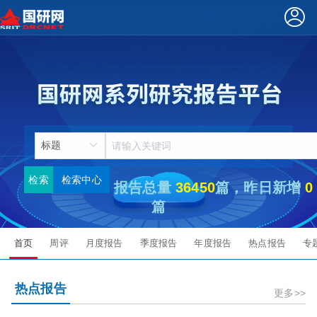
检索
检索中心
报告总量
36450
篇，昨日新增
0
篇
首页
周评
月度报告
季度报告
年度报告
热点报告
专
热点报告
更多>>